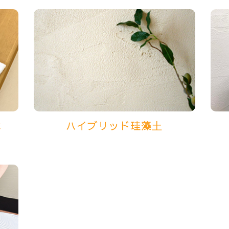
水
ハイブリッド珪藻土