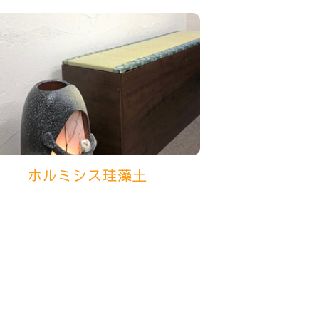
ホルミシス珪藻土